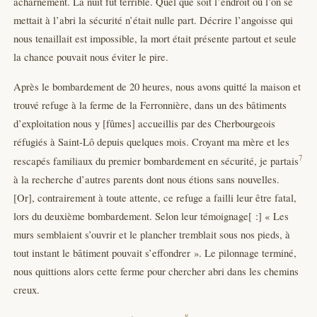
acharnement. La nuit fut terrible. Quel que soit l’endroit où l’on se
mettait à l’abri la sécurité n’était nulle part. Décrire l’angoisse qui
nous tenaillait est impossible, la mort était présente partout et seule
la chance pouvait nous éviter le pire.
Après le bombardement de 20 heures, nous avons quitté la maison et
trouvé refuge à la ferme de la Ferronnière, dans un des bâtiments
d’exploitation nous y [fûmes] accueillis par des Cherbourgeois
réfugiés à Saint-Lô depuis quelques mois. Croyant ma mère et les
7
rescapés familiaux du premier bombardement en sécurité, je partais
à la recherche d’autres parents dont nous étions sans nouvelles.
[Or], contrairement à toute attente, ce refuge a failli leur être fatal,
lors du deuxième bombardement. Selon leur témoignage[ :] « Les
murs semblaient s’ouvrir et le plancher tremblait sous nos pieds, à
tout instant le bâtiment pouvait s’effondrer ». Le pilonnage terminé,
nous quittions alors cette ferme pour chercher abri dans les chemins
creux.
8