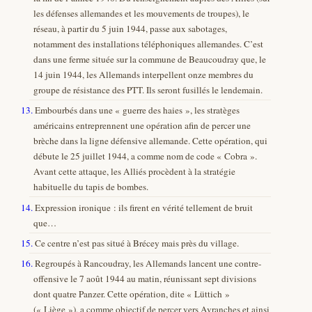
les défenses allemandes et les mouvements de troupes), le
réseau, à partir du 5 juin 1944, passe aux sabotages,
notamment des installations téléphoniques allemandes. C’est
dans une ferme située sur la commune de Beaucoudray que, le
14 juin 1944, les Allemands interpellent onze membres du
groupe de résistance des PTT. Ils seront fusillés le lendemain.
13.
Embourbés dans une « guerre des haies », les stratèges
américains entreprennent une opération afin de percer une
brèche dans la ligne défensive allemande. Cette opération, qui
débute le 25 juillet 1944, a comme nom de code « Cobra ».
Avant cette attaque, les Alliés procèdent à la stratégie
habituelle du tapis de bombes.
14.
Expression ironique : ils firent en vérité tellement de bruit
que…
15.
Ce centre n’est pas situé à Brécey mais près du village.
16.
Regroupés à Rancoudray, les Allemands lancent une contre-
offensive le 7 août 1944 au matin, réunissant sept divisions
dont quatre Panzer. Cette opération, dite « Lüttich »
(« Liège »), a comme objectif de percer vers Avranches et ainsi