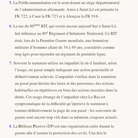
5.
La Feldkommandantur est le nom donné au siège départemental
de l’administration allemande. Ainsi à Saint-Lô est présente la
FK 722, à Caen la FK 723 et à Alençon la FK 916.
ème
6.
La rue du 80
RIT, qui existe encore aujourd’hui à Saint-Lô,
e
fait référence au 80
Régiment d’Infanterie Territorial. Ce RIT
était, lors de la Première Guerre mondiale, une formation
militaire d’hommes allant de 34 à 49 ans, considérés comme
trop âgés pour rejoindre un régiment de première ligne.
7.
Souvent le narrateur utilise un imparfait là où il faudrait, selon
l’usage, un passé simple indiquant une action ponctuelle et
définitivement achevée. L’imparfait s’utilise dans la narration
au passé pour décrire des lieux et des personnes, des actions
habituelles ou répétitives ou bien des actions inscrites dans la
durée. Cet usage étrange de l’imparfait chez Le Bas est
symptomatique de la difficulté qu’éprouve le narrateur à
tourner définitivement la page de son passé : les souvenirs de
guerre sont encore trop vifs dans sa mémoire, toujours actuels.
D
P
8.
La
éfense
assive (DP) est une organisation créée durant la
guerre afin d’assurer la protection des civils. Une fois le