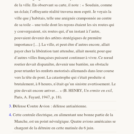
de la ville. En observant sa carte, il note : « Soudain, comme
un éclair, l’effrayante réalité traversa mon esprit. Je voyais la
ville que j’habitais, telle une araignée cramponnée au centre
de sa toile – une toile dont les rayons étaient les six routes qui
y convergeaient, six routes qui, d’un instant à l’autre,
pouvaient devenir des artères stratégiques de première
importance […]. La ville, et peut-être d’autres encore, allait
payer cher la libération tant attendue, allait mourir, pour que
d’autres villes françaises puissent continuer à vivre. Ce nœud
routier devait disparaître, devenir une barrière, un obstacle
pour retarder les renforts motorisés allemands dans leur course
vers la tête de pont. La catastrophe qui s’était produite si
brutalement, à 8 heures, n’était qu’un sinistre avertissement. Le
pire devait encore arriver… » (B. HENRY,
Un ermite en exil
,
Paris, A. Fayard, 1947, p. 18).
D
C
A
3.
éfense
ontre
vion : défense antiaérienne.
4.
Cette centrale électrique, en alimentant une bonne partie de la
Manche, est un point névralgique. Quatre avions américains se
chargent de la détruire en cette matinée du 6 juin.