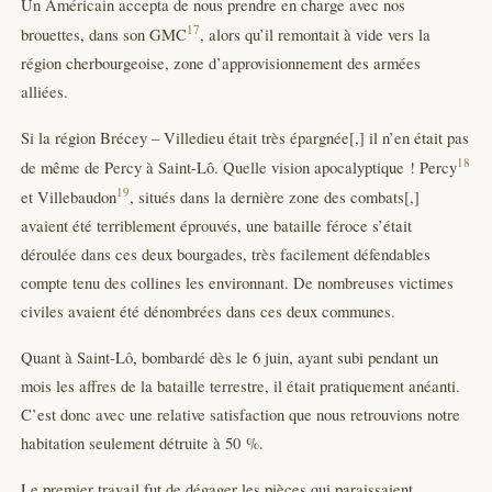
Un Américain accepta de nous prendre en charge avec nos
17
brouettes, dans son GMC
, alors qu’il remontait à vide vers la
région cherbourgeoise, zone d’approvisionnement des armées
alliées.
Si la région Brécey – Villedieu était très épargnée[,] il n’en était pas
18
de même de Percy à Saint-Lô. Quelle vision apocalyptique ! Percy
19
et Villebaudon
, situés dans la dernière zone des combats[,]
avaient été terriblement éprouvés, une bataille féroce s’était
déroulée dans ces deux bourgades, très facilement défendables
compte tenu des collines les environnant. De nombreuses victimes
civiles avaient été dénombrées dans ces deux communes.
Quant à Saint-Lô, bombardé dès le 6 juin, ayant subi pendant un
mois les affres de la bataille terrestre, il était pratiquement anéanti.
C’est donc avec une relative satisfaction que nous retrouvions notre
habitation seulement détruite à 50 %.
Le premier travail fut de dégager les pièces qui paraissaient