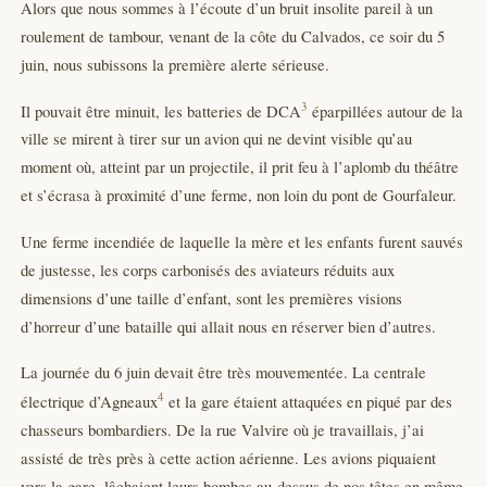
Alors que nous sommes à l’écoute d’un bruit insolite pareil à un
roulement de tambour, venant de la côte du Calvados, ce soir du 5
juin, nous subissons la première alerte sérieuse.
3
Il pouvait être minuit, les batteries de DCA
éparpillées autour de la
ville se mirent à tirer sur un avion qui ne devint visible qu’au
moment où, atteint par un projectile, il prit feu à l’aplomb du théâtre
et s’écrasa à proximité d’une ferme, non loin du pont de Gourfaleur.
Une ferme incendiée de laquelle la mère et les enfants furent sauvés
de justesse, les corps carbonisés des aviateurs réduits aux
dimensions d’une taille d’enfant, sont les premières visions
d’horreur d’une bataille qui allait nous en réserver bien d’autres.
La journée du 6 juin devait être très mouvementée. La centrale
4
électrique d’Agneaux
et la gare étaient attaquées en piqué par des
chasseurs bombardiers. De la rue Valvire où je travaillais, j’ai
assisté de très près à cette action aérienne. Les avions piquaient
vers la gare, lâchaient leurs bombes au-dessus de nos têtes en même