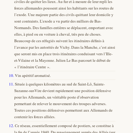
civiles de quitter les lieux. Au fur et à mesure de leur repli les
forces allemandes poussent ainsi les habitants sur les routes de
l’exode. Une majeure partie des civils quittant leur domicile y
sont contraints. L’exode a vu partir des milliers de Bas-
Normands. Des familles entières se déplacent, emportant avec
elles, à pied ou en voiture à cheval, très peu de choses.
Beaucoup de ces réfugiés suivent les itinéraires définis à
l’avance par les autorités de Vichy. Dans la Manche, c’est ainsi
que seront mis en place trois itinéraires conduisant vers l’Ille-
et-Vilaine et la Mayenne. Julien Le Bas parcourt le début de
« l’itinéraire Centre ».
10.
Vin apéritif aromatisé.
11.
Située à quelques kilomètres au sud de Saint-Lô, Sainte-
Suzanne-sur-Vire devient rapidement une position défensive
pour les Allemands, un véritable poste d’observation
permettant de relever le mouvement des troupes adverses.
Toutes ces positions défensives permettent aux Allemands de
contenir les forces alliées.
12.
Ce réseau, essentiellement composé de postiers, se constitue à
la fin de l’année 1940. Du renseignement auprès des Alliés (sur