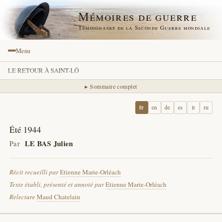
Mémoires de guerre
Témoignages de la Seconde Guerre mondiale
Menu
LE RETOUR À SAINT-LÔ
▸ Sommaire complet
fr
en
de
es
it
ru
Été 1944
Par
LE BAS Julien
Récit recueilli par
Etienne Marie-Orléach
Texte établi, présenté et annoté par
Etienne Marie-Orléach
Relecture
Maud Chatelain