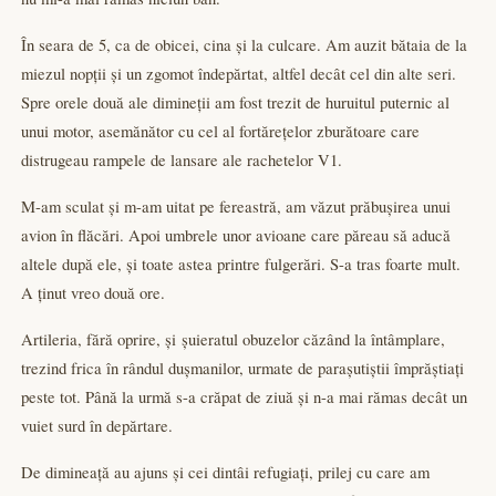
În seara de 5, ca de obicei, cina și la culcare. Am auzit bătaia de la
miezul nopții și un zgomot îndepărtat, altfel decât cel din alte seri.
Spre orele două ale dimineții am fost trezit de huruitul puternic al
unui motor, asemănător cu cel al fortărețelor zburătoare care
distrugeau rampele de lansare ale rachetelor V1.
M-am sculat și m-am uitat pe fereastră, am văzut prăbușirea unui
avion în flăcări. Apoi umbrele unor avioane care păreau să aducă
altele după ele, și toate astea printre fulgerări. S-a tras foarte mult.
A ținut vreo două ore.
Artileria, fără oprire, și șuieratul obuzelor căzând la întâmplare,
trezind frica în rândul dușmanilor, urmate de parașutiștii împrăștiați
peste tot. Până la urmă s-a crăpat de ziuă și n-a mai rămas decât un
vuiet surd în depărtare.
De dimineață au ajuns și cei dintâi refugiați, prilej cu care am