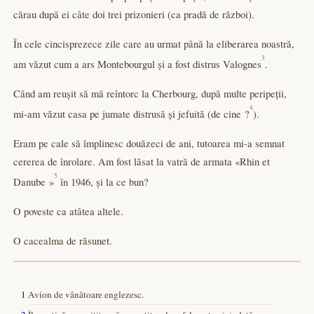
cărau după ei câte doi trei prizonieri (ca pradă de război).
În cele cincisprezece zile care au urmat până la eliberarea noastră,
3
am văzut cum a ars Montebourgul și a fost distrus Valognes
.
Când am reușit să mă reîntorc la Cherbourg, după multe peripeții,
4
mi-am văzut casa pe jumate distrusă și jefuită (de cine ?
).
Eram pe cale să împlinesc douăzeci de ani, tutoarea mi-a semnat
cererea de înrolare. Am fost lăsat la vatră de armata «Rhin et
5
Danube »
în 1946, și la ce bun?
O poveste ca atâtea altele.
O cacealma de răsunet.
1
Avion de vânătoare englezesc.