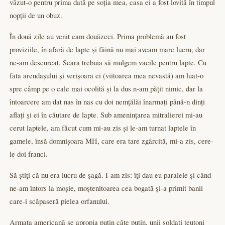
văzut-o pentru prima dată pe soția mea, casa ei a fost lovită în timpul
nopții de un obuz.
În două zile au venit cam douăzeci. Prima problemă au fost
proviziile, în afară de lapte și făină nu mai aveam mare lucru, dar
ne-am descurcat. Seara trebuia să mulgem vacile pentru lapte. Cu
fata arendașului și verișoara ei (viitoarea mea nevastă) am luat-o
spre câmp pe o cale mai ocolită și la dus n-am pățit nimic, dar la
întoarcere am dat nas în nas cu doi nemțălăi înarmați până-n dinți
aflați și ei în căutare de lapte. Sub amenințarea mitralierei mi-au
cerut laptele, am făcut cum mi-au zis și le-am turnat laptele în
gamele, însă domnișoara MH, care era tare zgârcită, mi-a zis, cere-
le doi franci.
Să știți că nu era lucru de șagă. I-am zis: îți dau eu paralele și când
ne-am întors la moșie, moștenitoarea cea bogată și-a primit banii
care-i scăpaseră pielea orfanului.
Armata americană se apropia puțin câte puțin, unii soldați teutoni