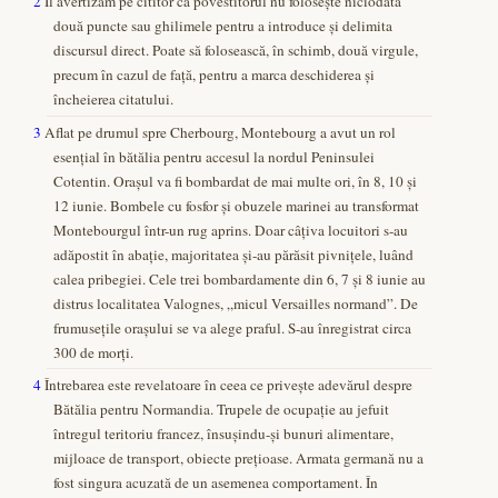
2
Îl avertizăm pe cititor că povestitorul nu folosește niciodată
două puncte sau ghilimele pentru a introduce și delimita
discursul direct. Poate să folosească, în schimb, două virgule,
precum în cazul de față, pentru a marca deschiderea și
încheierea citatului.
3
Aflat pe drumul spre Cherbourg, Montebourg a avut un rol
esențial în bătălia pentru accesul la nordul Peninsulei
Cotentin. Orașul va fi bombardat de mai multe ori, în 8, 10 și
12 iunie. Bombele cu fosfor și obuzele marinei au transformat
Montebourgul într-un rug aprins. Doar câțiva locuitori s-au
adăpostit în abație, majoritatea și-au părăsit pivnițele, luând
calea pribegiei. Cele trei bombardamente din 6, 7 și 8 iunie au
distrus localitatea Valognes, „micul Versailles normand”. De
frumusețile orașului se va alege praful. S-au înregistrat circa
300 de morți.
4
Întrebarea este revelatoare în ceea ce privește adevărul despre
Bătălia pentru Normandia. Trupele de ocupație au jefuit
întregul teritoriu francez, însușindu-și bunuri alimentare,
mijloace de transport, obiecte prețioase. Armata germană nu a
fost singura acuzată de un asemenea comportament. În