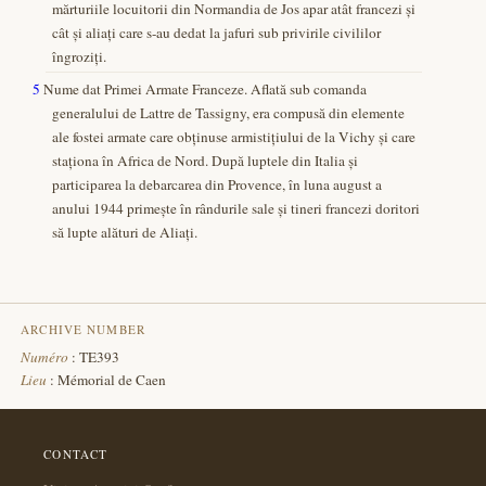
mărturiile locuitorii din Normandia de Jos apar atât francezi și
cât și aliați care s-au dedat la jafuri sub privirile civililor
îngroziți.
5
Nume dat Primei Armate Franceze. Aflată sub comanda
generalului de Lattre de Tassigny, era compusă din elemente
ale fostei armate care obținuse armistițiului de la Vichy și care
staționa în Africa de Nord. După luptele din Italia și
participarea la debarcarea din Provence, în luna august a
anului 1944 primește în rândurile sale și tineri francezi doritori
să lupte alături de Aliați.
ARCHIVE NUMBER
Numéro
: TE393
Lieu
: Mémorial de Caen
CONTACT