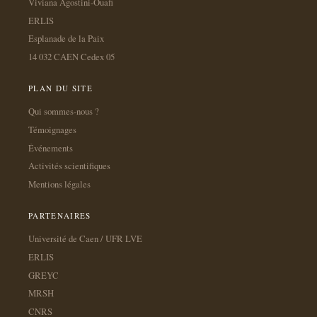
Viviana Agostini-Ouafi
ERLIS
Esplanade de la Paix
14 032 CAEN Cedex 05
PLAN DU SITE
Qui sommes-nous ?
Témoignages
Événements
Activités scientifiques
Mentions légales
PARTENAIRES
Université de Caen / UFR LVE
ERLIS
GREYC
MRSH
CNRS