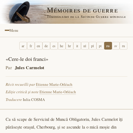
Mémoires de guerre
Témoignages de la Seconde Guerre mondiale
Menu
ro
ar
fr
en
de
es
he
hr
it
nl
pl
pt
sv
ru
«Cere-le doi franci»
Par
Jules Carmelot
Récit recueilli par
Etienne Marie-Orléach
Ediție critică și note
Etienne Marie-Orléach
Traducere
Iulia COSMA
Ca să scape de Serviciul de Muncă Obligatoriu, Jules Carmelot îți
părăsește orașul, Cherbourg, și se ascunde la o mică moșie din