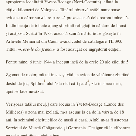
apropierea localității Yvetot-Bocage (Nord-Cotentin), aflată la
câțiva kilometri de Valognes. Tânărul observă astfel numeroase
avioane a căror survolare pare să prevestească debarcarea iminentă.
În dimineața de 6 iunie ajung și primii refugiați în căutare de hrană
și adăpost. Scrisă în 1983, această scurtă mărturie se găsește în
Arhivele Mémorial din Caen, având codul de catalogare TE 393.
Titlul, «
Cere-le doi franci»,
a fost adăugat de îngrijitorul ediției.
Pentru mine, 6 iunie 1944 a început încă de la orele 20 ale zilei de 5.
Zgomot de motor, mă uit în sus și văd un avion de vânătoare zburând
1
2
destul de jos, Spitfire
-ului ăsta nici că-i pasă
, zic în sinea mea,
apoi se face nevăzut.
Verișoara tatălui meu[,] care locuia în Yvetot-Bocage (Lande des
Millières) o zonă mai izolată, m-a ascuns la ea de la vârsta de 18
ani, în schimbul cheltuielilor de masă și casă. Altfel m-ar fi așteptat
Serviciul de Muncă Obligatorie și Germania. Desigur că la eliberare
nu mi-a mai rămas niciun ban.