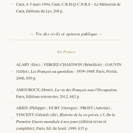
Caen, 4-5 mars 1994, Caen, C.R.H.Q-C.N.R.S – Le Mémorial de
Caen, Editions du Lys, 208 p.
Vie des civils et opinion publique
En France
ALARY (Eric) ; VERGEZ-CHAIGNON (Bénédicte) ; GAUVIN
(Gilles),
Les Français au quotidien : 1939-1949
, Paris, Perrin,
2006, 850 p.
AMOUROUX (Henri),
La vie des Français sous l'Occupation
,
Paris, Editions retrouvées, 2012, 682 p.
ARIES (Philippe) ; DUBY (Georges) ; PROST (Antoine) ;
VINCENT (Gérard) (dir),
Histoire de la vie privée, t.5, De la
Première Guerre mondiale à nos jours
[édition revue et
complétée], Paris, Ed. du Seuil, 1999, 635 p.