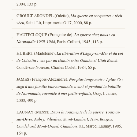
2004, 133 p.
GROULT-ARONDEL (Odette),
Ma guerre en socquettes : récit
vécu
, Saint-Lô, Imprimerie Off'7, 2000, 88 p.
HAUTECLOQUE (Françoise de),
La guerre chez nous : en
Normandie 1939-1944
, Paris, Colbert, 1945, 113 p.
HUBERT (Madeleine),
La libération d'Isigny-sur-Mer et du col
de Cotentin : vue par un témoin entre Omaha et Utah Beach
,
Condé-sur-Noireau, Charles Corlet, 1984, 65 p.
JAMES (François-Alexandre),
Nos plus longs mois : J plus 76 :
saga d'une famille bas-normande, avant et pendant la bataille
de Normandie, racontée à mes petits-enfants
, Ussy, J. James,
2003, 499 p.
LAUNAY (Marcel),
Dans la tourmente de la guerre. Tournai-
sur-Dives, Aubry, Villedieu, Saint-Lambert, Trun, Boisjos,
Coudehard, Mont-Ormel, Chambois
, s.l., Marcel Launay, 1985,
164 p.