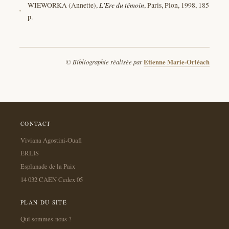
WIEWORKA (Annette),
L'Ere du témoin
, Paris, Plon, 1998, 185
p.
© Bibliographie réalisée par
Etienne Marie-Orléach
CONTACT
Viviana Agostini-Ouafi
ERLIS
Esplanade de la Paix
14 032 CAEN Cedex 05
PLAN DU SITE
Qui sommes-nous ?