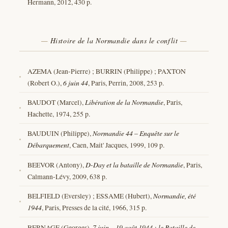
Hermann, 2012, 430 p.
Histoire de la Normandie dans le conflit
AZEMA (Jean-Pierre) ; BURRIN (Philippe) ; PAXTON
(Robert O.),
6 juin 44
, Paris, Perrin, 2008, 253 p.
BAUDOT (Marcel),
Libération de la Normandie
, Paris,
Hachette, 1974, 255 p.
BAUDUIN (Philippe),
Normandie 44 – Enquête sur le
Débarquement
, Caen, Mait' Jacques, 1999, 109 p.
BEEVOR (Antony),
D-Day et la bataille de Normandie
, Paris,
Calmann-Lévy, 2009, 638 p.
BELFIELD (Eversley) ; ESSAME (Hubert),
Normandie, été
1944
, Paris, Presses de la cité, 1966, 315 p.
BERNAGE (Georges),
7 juin – 19 août 1944 : le Bataille de