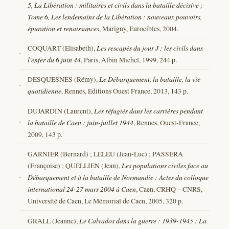
5, La Libération : militaires et civils dans la bataille décisive ;
Tome 6, Les lendemains de la Libération : nouveaux pouvoirs,
épuration et renaissances
, Marigny, Eurocibles, 2004.
COQUART (Elisabeth),
Les rescapés du jour J : les civils dans
l'enfer du 6 juin 44
, Paris, Albin Michel, 1999, 244 p.
DESQUESNES (Rémy),
Le Débarquement, la bataille, la vie
quotidienne
, Rennes, Editions Ouest France, 2013, 143 p.
DUJARDIN (Laurent),
Les réfugiés dans les carrières pendant
la bataille de Caen : juin-juillet 1944
, Rennes, Ouest-France,
2009, 143 p.
GARNIER (Bernard) ; LELEU (Jean-Luc) ; PASSERA
(Françoise) ; QUELLIEN (Jean),
Les populations civiles face au
Débarquement et à la bataille de Normandie : Actes du colloque
international 24-27 mars 2004 à Caen
, Caen, CRHQ – CNRS,
Université de Caen, Le Mémorial de Caen, 2005, 320 p.
GRALL (Jeanne),
Le Calvados dans la guerre : 1939-1945 : La