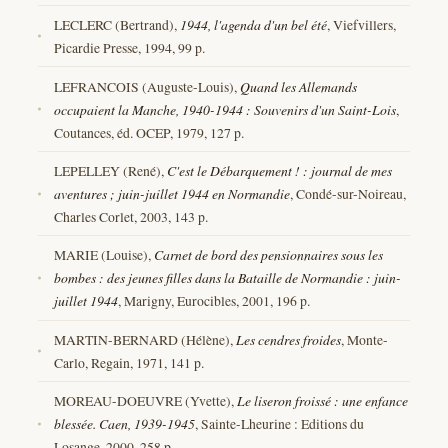
LECLERC (Bertrand),
1944, l'agenda d'un bel été
, Viefvillers,
Picardie Presse, 1994, 99 p.
LEFRANCOIS (Auguste-Louis),
Quand les Allemands
occupaient la Manche, 1940-1944 : Souvenirs d'un Saint-Lois
,
Coutances, éd. OCEP, 1979, 127 p.
LEPELLEY (René),
C'est le Débarquement ! : journal de mes
aventures ; juin-juillet 1944 en Normandie
, Condé-sur-Noireau,
Charles Corlet, 2003, 143 p.
MARIE (Louise),
Carnet de bord des pensionnaires sous les
bombes : des jeunes filles dans la Bataille de Normandie : juin-
juillet 1944
, Marigny, Eurocibles, 2001, 196 p.
MARTIN-BERNARD (Hélène),
Les cendres froides
, Monte-
Carlo, Regain, 1971, 141 p.
MOREAU-DOEUVRE (Yvette),
Le liseron froissé : une enfance
blessée. Caen, 1939-1945
, Sainte-Lheurine : Editions du
Losange, 2000, 258 p.