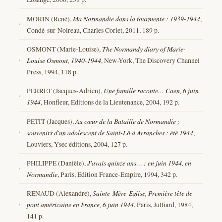
MORIN (René),
Ma Normandie dans la tourmente : 1939-1944
,
Condé-sur-Noireau, Charles Corlet, 2011, 189 p.
OSMONT (Marie-Louise),
The Normandy diary of Marie-
Louise Osmont, 1940-1944
, New-York, The Discovery Channel
Press, 1994, 118 p.
PERRET (Jacques-Adrien),
Une famille raconte… Caen, 6 juin
1944
, Honfleur, Editions de la Lieutenance, 2004, 192 p.
PETIT (Jacques),
Au cœur de la Bataille de Normandie ;
souvenirs d'un adolescent de Saint-Lô à Avranches : été 1944
,
Louviers, Ysec éditions, 2004, 127 p.
PHILIPPE (Danièle),
J'avais quinze ans… : en juin 1944, en
Normandie
, Paris, Edition France-Empire, 1994, 342 p.
RENAUD (Alexandre),
Sainte-Mère-Eglise, Première tête de
pont américaine en France, 6 juin 1944
, Paris, Julliard, 1984,
141 p.