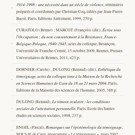
1914-1998 : une nécessité dans un siècle de violence
, séminaires
préparés et coordonnés par Christian Coq, édités par Jean-Pierre
Bacot, Paris, Editions Autrement, 1999, 270 p.
CURATOLO (Bruno) ; MARCOT (François) (dir.),
Écrire sous
l'Occupation : du non-consentement à la Résistance, France-
Belgique-Pologne, 1940-1945
, actes du colloque, Besançon,
Université de Franche-Comté, 15 octobre 2009, Rennes, Presses
Universitaires de Rennes, 2011, 423 p.
DORNIER (Carole) ; DULONG (Renaud) (dir.),
Esthétique du
témoignage, actes du colloque tenu à la Maison de la Recherche
en Sciences Humaines de Caen du 18 au 21 mars 2004
, Paris,
Editions de la Maisons des sciences de l'homme, 2005, 388 p.
DULONG (Renaud),
Le témoin oculaire : les conditions
sociales de l'attestation personnelle
, Paris, Ecole des hautes
études en sciences sociales, 1998, 237 p.
ENGEL (Pascal),
Remarques sur l'épistémologie du témoignage
,
M.R.S.H. de Caen, programme « Le témoignage », mars 2002.