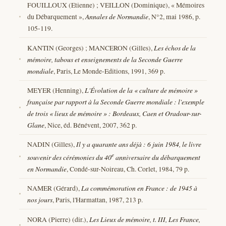
FOUILLOUX (Etienne) ; VEILLON (Dominique), « Mémoires
du Débarquement »,
Annales de Normandie
, N°2, mai 1986, p.
105-119.
KANTIN (Georges) ; MANCERON (Gilles),
Les échos de la
mémoire, tabous et enseignements de la Seconde Guerre
mondiale
, Paris, Le Monde-Editions, 1991, 369 p.
MEYER (Henning),
L'Évolution de la « culture de mémoire »
française par rapport à la Seconde Guerre mondiale : l'exemple
de trois « lieux de mémoire » : Bordeaux, Caen et Oradour-sur-
Glane
, Nice, éd. Bénévent, 2007, 362 p.
NADIN (Gilles),
Il y a quarante ans déjà : 6 juin 1984, le livre
e
souvenir des cérémonies du 40
anniversaire du débarquement
en Normandie
, Condé-sur-Noireau, Ch. Corlet, 1984, 79 p.
NAMER (Gérard),
La commémoration en France : de 1945 à
nos jours
, Paris, l'Harmattan, 1987, 213 p.
NORA (Pierre) (dir.),
Les Lieux de mémoire, t. III, Les France,