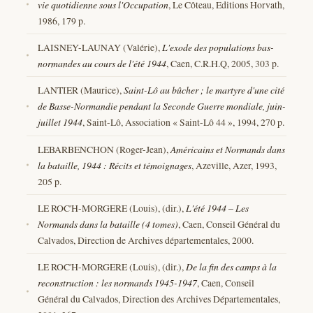
vie quotidienne sous l'Occupation
, Le Côteau, Editions Horvath,
1986, 179 p.
LAISNEY-LAUNAY (Valérie),
L'exode des populations bas-
normandes au cours de l'été 1944
, Caen, C.R.H.Q, 2005, 303 p.
LANTIER (Maurice),
Saint-Lô au bûcher ; le martyre d'une cité
de Basse-Normandie pendant la Seconde Guerre mondiale, juin-
juillet 1944
, Saint-Lô, Association « Saint-Lô 44 », 1994, 270 p.
LEBARBENCHON (Roger-Jean),
Américains et Normands dans
la bataille, 1944 : Récits et témoignages
, Azeville, Azer, 1993,
205 p.
LE ROC'H-MORGERE (Louis), (dir.),
L'été 1944 – Les
Normands dans la bataille (4 tomes)
, Caen, Conseil Général du
Calvados, Direction de Archives départementales, 2000.
LE ROC'H-MORGERE (Louis), (dir.),
De la fin des camps à la
reconstruction : les normands 1945-1947
, Caen, Conseil
Général du Calvados, Direction des Archives Départementales,