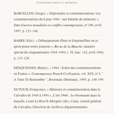
Commémoration et mémoire
BARCELLINI (Serge), « Diplomatie et commémorations. Les
commémorations du 6 juin 1984 : une bataille de mémoire »,
dans
Guerres mondiales et conflits contemporains
, n°186, avril
1997, p. 121-146.
BARRE (Eric), « Débarquement d'hier et d'aujourd'hui ou ce
qu'en pense notre jeunesse »,
Revue de la Manche
, numéro
spécial du cinquantenaire 1944-1994, t. 36, fasc. 142, avril 1994,
p. 125-128.
DESQUESNES (Rémy), « 1994 : Echos des commémorations
en France »,
Contemporary French Civilization
, vol. XIX, n°2, "
A Time To Remember ", Bozeman (Montana), 1995, p. 148-199.
DUTOUR (Françoise), « Mémoire et commémoration dans le
Calvados de 1944 à 1994 »,
L'été 1944 : les Normands dans la
bataille
, Louis Le Rorc'h-Morgère (dir.), Caen, conseil général
du Calvados, Direction de Archives départementales.