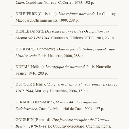
Caen
, Condé-sur-Noireau, C. Corlet, 1973, 192 p.
DELPIERRE (Christiane),
Une enfance normande
, Le Coudray
Macouard, Cheminements, 1999, 238 p.
DESILE (Albert),
Des sombres années de l'Occupation aux
chemins de l'été 1944
, Coutances, Editions OCEP, 1983, 231 p.
DUBOSCQ (Geneviève),
Dans la nuit du Débarquement : une
histoire vraie
, Paris, Hachette, 2006, 288 p.
DUFAU (Hélène),
Le tragique été normand
, Paris, Nouvelle
France, 1946, 203 p.
DUFOUR (Henri),
"La guerre chez nous" : souvenirs : Le Lorey
1940-1944
, Marigny, Eurocibles, 2004, 159 p.
GIRAULT (Jean-Marie),
Mon été 44 : Les ruines de
l'adolescence
, Caen, Le Mémorial de Caen, 2004, 127 p.
GOURBIN (Bernard),
Une jeunesse occupée : de l'Orne au
Bessin : 1940-1944
, Le Coudray-Macouard, Cheminements,