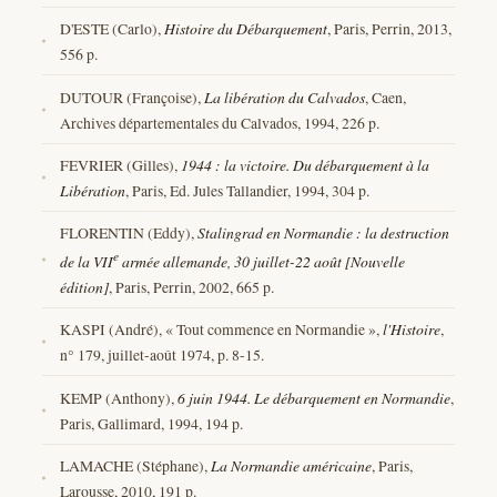
D'ESTE (Carlo),
Histoire du Débarquement
, Paris, Perrin, 2013,
556 p.
DUTOUR (Françoise),
La libération du Calvados
, Caen,
Archives départementales du Calvados, 1994, 226 p.
FEVRIER (Gilles),
1944 : la victoire. Du débarquement à la
Libération
, Paris, Ed. Jules Tallandier, 1994, 304 p.
FLORENTIN (Eddy),
Stalingrad en Normandie : la destruction
e
de la VII
armée allemande, 30 juillet-22 août [Nouvelle
édition]
, Paris, Perrin, 2002, 665 p.
KASPI (André), « Tout commence en Normandie »,
l'Histoire
,
n° 179, juillet-août 1974, p. 8-15.
KEMP (Anthony),
6 juin 1944. Le débarquement en Normandie
,
Paris, Gallimard, 1994, 194 p.
LAMACHE (Stéphane),
La Normandie américaine
, Paris,
Larousse, 2010, 191 p.