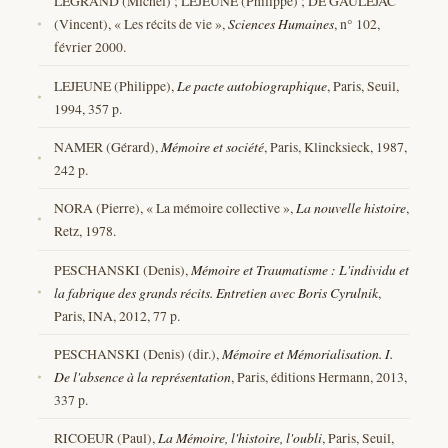
LEGRAND (Michel) ; LEJEUNE (Philippe) ; DE GAULEJAC
(Vincent), « Les récits de vie »,
Sciences Humaines
, n° 102,
février 2000.
LEJEUNE (Philippe),
Le pacte autobiographique
, Paris, Seuil,
1994, 357 p.
NAMER (Gérard),
Mémoire et société
, Paris, Klincksieck, 1987,
242 p.
NORA (Pierre), « La mémoire collective »,
La nouvelle histoire
,
Retz, 1978.
PESCHANSKI (Denis),
Mémoire et Traumatisme : L'individu et
la fabrique des grands récits. Entretien avec Boris Cyrulnik
,
Paris, INA, 2012, 77 p.
PESCHANSKI (Denis) (dir.),
Mémoire et Mémorialisation. I.
De l'absence à la représentation
, Paris, éditions Hermann, 2013,
337 p.
RICOEUR (Paul),
La Mémoire, l'histoire, l'oubli
, Paris, Seuil,