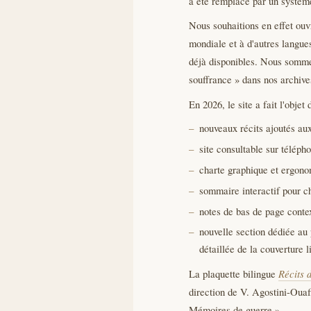
a été remplacé par un systèm
Nous souhaitions en effet ouv
mondiale et à d'autres langues
déjà disponibles. Nous sommes
souffrance » dans nos archive
En 2026, le site a fait l'objet
nouveaux récits ajoutés au
site consultable sur télépho
charte graphique et ergonom
sommaire interactif pour cha
notes de bas de page context
nouvelle section dédiée au 
détaillée de la couverture l
La plaquette bilingue
Récits 
direction de V. Agostini-Ouafi
Mémoires de guerre ».