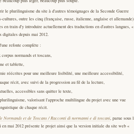
e beaucoup plus léger, beaucoup plus souple.
rir le plurilinguisme du site à d'autres témoignages de la Seconde Guerre
-cultures, outre les cinq (française, russe, italienne, anglaise et allemande)
 en train d'y introduire actuellement des traductions en d'autres langues, «
s digitales depuis mai 2012.
 d'une refonte complète :
x corpus normands et toscans,
ne et tablette,
ie réécrites pour une meilleure lisibilité, une meilleure accessibilité,
que récit, avec suivi de la progression au fil de la lecture,
uelles, accessibles sans quitter le texte,
plurilinguisme, valorisant l'approche multilingue du projet avec une vue
inguistique de chaque récit.
de Normands et de Toscans / Racconti di normanni e di toscani
, parue sous 
 en mai 2012 présente le projet ainsi que la version initiale du site web «